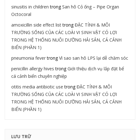
sinusitis in children
trong
San hô Cỏ ống – Pipe Organ
Octocoral
amoxicillin side effect list
trong
ĐẶC TÍNH & MÔI
TRƯỜNG SỐNG CỦA CÁC LOÀI VI SINH VẬT CÓ LỢI
TRONG HỆ THỐNG NUÔI DƯỠNG HẢI SẢN, CÁ CẢNH
BIỂN (PHẦN 1)
pneumonia fever
trong
Vì sao san hô LPS lại dễ chăm sóc
penicillin allergy hives
trong
Giới thiệu dịch vụ lắp đặt bể
cá cảnh biển chuyên nghiệp
otitis media antibiotic use
trong
ĐẶC TÍNH & MÔI
TRƯỜNG SỐNG CỦA CÁC LOÀI VI SINH VẬT CÓ LỢI
TRONG HỆ THỐNG NUÔI DƯỠNG HẢI SẢN, CÁ CẢNH
BIỂN (PHẦN 1)
LƯU TRỮ