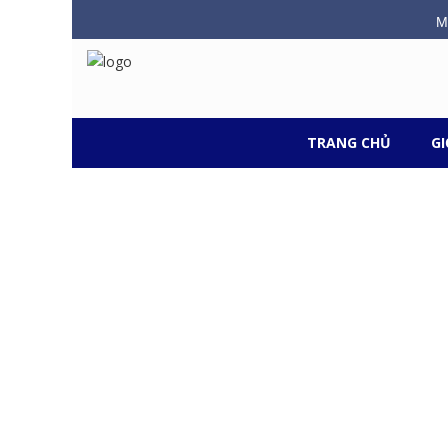
M
TRANG CHỦ
GI