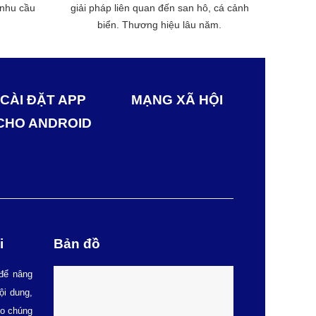
 nhu cầu
giải pháp liên quan đến san hô, cá cảnh
biển. Thương hiệu lâu năm.
CÀI ĐẶT APP
MẠNG XÃ HỘI
CHO ANDROID
i
Bản đồ
để nâng
ội dung,
ho chúng