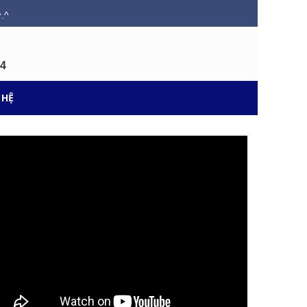
.^
34
 HỆ