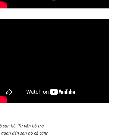
ồ san hô. Tư vấn hỗ trợ
n quan đến san hô cá cảnh