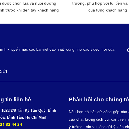
ôi được chọn lựa và nuôi dưỡng
trường, phù hợp với túi tiền và
h trước khi đến tay khách hàng
của từng khách hàng
ình khuyến mãi, các bài viết cập nhật cũng như các video mới của
g tin liên hệ
Phản hồi cho chúng tô
: 1028/2/8 Tân Kỳ Tân Quý, Bình
Nếu bạn có bất cứ đóng góp nào 
òa, Bình Tân, Hồ Chí Minh
cao chất lượng dịch vụ, cải thiện n
31 33 44 34
ý tưởng, xin vui lòng gửi ý kiến c