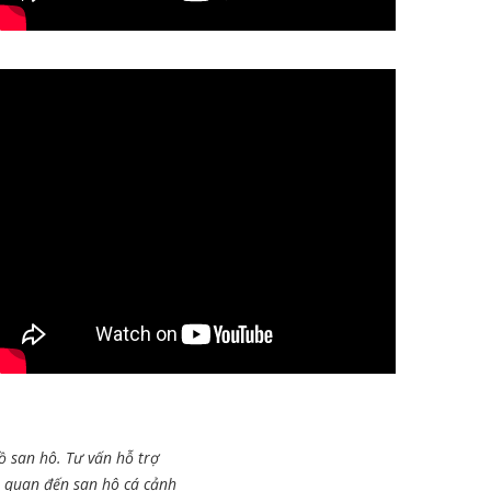
ồ san hô. Tư vấn hỗ trợ
n quan đến san hô cá cảnh