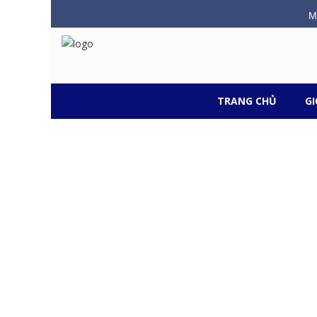
M
TRANG CHỦ
GI