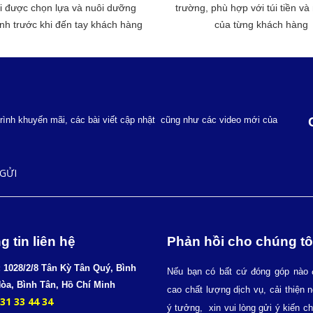
ôi được chọn lựa và nuôi dưỡng
trường, phù hợp với túi tiền và
h trước khi đến tay khách hàng
của từng khách hàng
ình khuyến mãi, các bài viết cập nhật cũng như các video mới của
g tin liên hệ
Phản hồi cho chúng tô
: 1028/2/8 Tân Kỳ Tân Quý, Bình
Nếu bạn có bất cứ đóng góp nào 
òa, Bình Tân, Hồ Chí Minh
cao chất lượng dịch vụ, cải thiện n
31 33 44 34
ý tưởng, xin vui lòng gửi ý kiến c