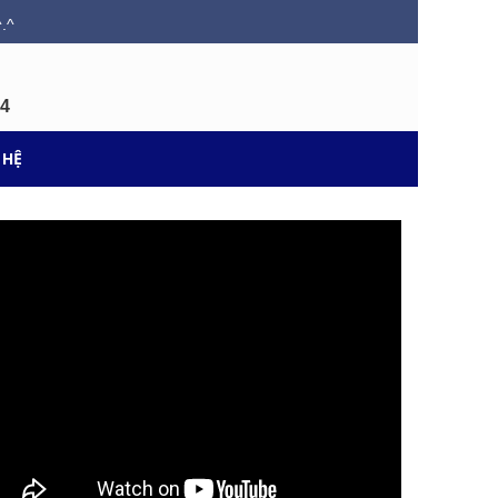
.^
34
 HỆ