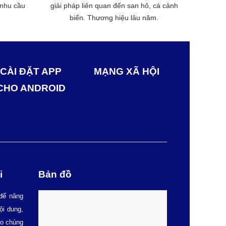
 nhu cầu
giải pháp liên quan đến san hô, cá cảnh
biển. Thương hiệu lâu năm.
CÀI ĐẶT APP
MẠNG XÃ HỘI
CHO ANDROID
i
Bản đồ
để nâng
ội dung,
ho chúng