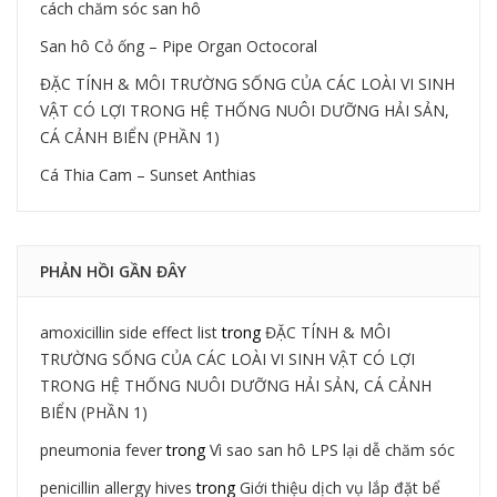
cách chăm sóc san hô
San hô Cỏ ống – Pipe Organ Octocoral
ĐẶC TÍNH & MÔI TRƯỜNG SỐNG CỦA CÁC LOÀI VI SINH
VẬT CÓ LỢI TRONG HỆ THỐNG NUÔI DƯỠNG HẢI SẢN,
CÁ CẢNH BIỂN (PHẦN 1)
Cá Thia Cam – Sunset Anthias
PHẢN HỒI GẦN ĐÂY
amoxicillin side effect list
trong
ĐẶC TÍNH & MÔI
TRƯỜNG SỐNG CỦA CÁC LOÀI VI SINH VẬT CÓ LỢI
TRONG HỆ THỐNG NUÔI DƯỠNG HẢI SẢN, CÁ CẢNH
BIỂN (PHẦN 1)
pneumonia fever
trong
Vì sao san hô LPS lại dễ chăm sóc
penicillin allergy hives
trong
Giới thiệu dịch vụ lắp đặt bể