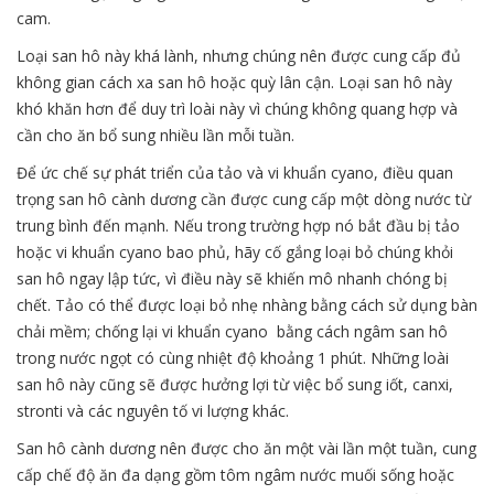
cam.
Loại san hô này khá lành, nhưng chúng nên được cung cấp đủ
không gian cách xa san hô hoặc quỳ lân cận. Loại san hô này
khó khăn hơn để duy trì loài này vì chúng không quang hợp và
cần cho ăn bổ sung nhiều lần mỗi tuần.
Để ức chế sự phát triển của tảo và vi khuẩn cyano, điều quan
trọng san hô cành dương cần được cung cấp một dòng nước từ
trung bình đến mạnh. Nếu trong trường hợp nó bắt đầu bị tảo
hoặc vi khuẩn cyano bao phủ, hãy cố gắng loại bỏ chúng khỏi
san hô ngay lập tức, vì điều này sẽ khiến mô nhanh chóng bị
chết. Tảo có thể được loại bỏ nhẹ nhàng bằng cách sử dụng bàn
chải mềm; chống lại vi khuẩn cyano bằng cách ngâm san hô
trong nước ngọt có cùng nhiệt độ khoảng 1 phút. Những loài
san hô này cũng sẽ được hưởng lợi từ việc bổ sung iốt, canxi,
stronti và các nguyên tố vi lượng khác.
San hô cành dương nên được cho ăn một vài lần một tuần, cung
cấp chế độ ăn đa dạng gồm tôm ngâm nước muối sống hoặc