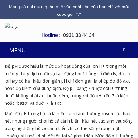
Mang cả đại dương thu nhỏ vào ngôi nhà của bạn chỉ với một
cuộc gọi ^.^
Hotline :
0931 33 44 34
MENU
Độ pH
được hiểu là mức độ hoạt động của ion H+ trong môi
trường dung dịch dưới sự tác động bởi 1 hằng số điện ly, đó có
lợi hay có hại. hiểu đơn giản pH chỉ đơn giản là phép đo độ axit
hoặc độ kiềm của dung dịch. Độ pH bằng 7 được coi là “trung
tính”, không phải axit hoặc kiềm, trong khi độ pH trên 7 là kiềm
hoặc “bazơ” và dưới 7 là axit.
Mức độ pH trong hồ cá là mối quan tâm thường xuyên của hầu
hết những người chơi hồ cá cảnh biển, hầu hết các sinh vật sống
trong hệ thống hồ cá cảnh biển chỉ có thể sống trong một
khoảng pH nhất định để tồn tại và phát triển. Mức độ pH thường