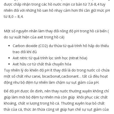
được chấp nhận trong các hồ nước mặn cơ bản từ 7,6-8,4 tuy
nhiên đối với những hồ san hô nhạy cảm hơn thì cần giữ mức pH
từ 8,0 – 8,4.
Một số nguyên nhân làm thay đổi nồng độ pH trong hồ cá biển (
do sự xuất hiện của axit trong hồ cá)
Carbon dioxide (CO2) dư thừa từ quá trình hô hấp do thiếu
trao đổi khí đủ
Axit nitric từ quá trình lọc sinh học (nitrat hóa)
Axit hữu cơ từ chất thải chuyển hóa
Tuy nhiên lý do khiến độ pH ít thay đổi là do trong nước có chứa
một số chất như canxi, bicacbonat,cacbonant… tất cả đều hoạt
động như bộ đệm tự nhiên làm chậm sự sụt giảm của pH.
Để độ pH được ổn định, nên thay nước thường xuyên không chỉ
giúp làm mới bộ đệm tự nhiên mà còn giúp khôi phục các chất
khoáng, chất vi lượng trong hồ cá. Thường xuyên loại bỏ chất
thải của cá, thức ăn thừa cũng sẽ giúp hạn chế sự sụt giảm của