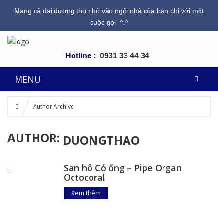
Mang cả đại dương thu nhỏ vào ngôi nhà của bạn chỉ với một
cuộc gọi ^.^
Hotline :
0931 33 44 34
MENU
Author Archive
AUTHOR:
DUONGTHAO
San hô Cỏ ống – Pipe Organ
Octocoral
Xem thêm