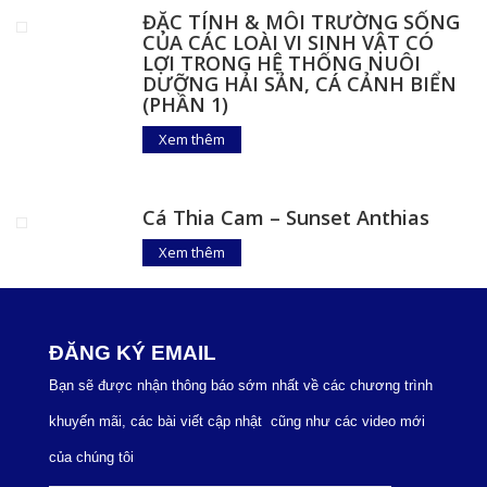
ĐẶC TÍNH & MÔI TRƯỜNG SỐNG
CỦA CÁC LOÀI VI SINH VẬT CÓ
LỢI TRONG HỆ THỐNG NUÔI
DƯỠNG HẢI SẢN, CÁ CẢNH BIỂN
(PHẦN 1)
Xem thêm
Cá Thia Cam – Sunset Anthias
Xem thêm
ĐĂNG KÝ EMAIL
Bạn sẽ được nhận thông báo sớm nhất về các chương trình
khuyến mãi, các bài viết cập nhật cũng như các video mới
của chúng tôi